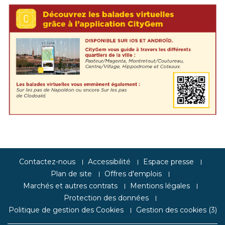
Contactez-nous
Accessibilité
Espace presse
Plan de site
Offres d'emplois
Marchés et autres contrats
Mentions légales
Protection des données
Politique de gestion des Cookies
Gestion des cookies (
3
)