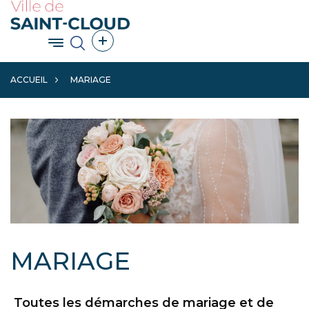
Aller
au
contenu
Afficher le menu principal
Afficher les outils de partage
principal
ACCUEIL
MARIAGE
MARIAGE
Toutes les démarches de mariage et de