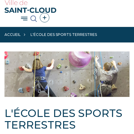
Aller
au
contenu
Afficher le menu principal
Afficher les outils de partage
principal
ACCUEIL
L'ÉCOLE DES SPORTS TERRESTRES
L'ÉCOLE DES SPORTS
TERRESTRES